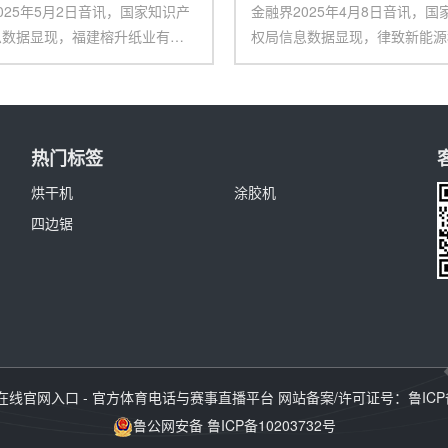
025年5月2日音讯，国家知识产
金融界2025年4月8日音讯，国
息数据显现，福建榕升纸业有限
权局信息数据显现，律致新能源
得一项
（上海）有限公
热门标签
烘干机
涂胶机
四边锯
在线官网入口 - 官方体育电话与赛事直播平台
网站备案/许可证号：
鲁ICP
鲁公网安备 鲁ICP备10203732号