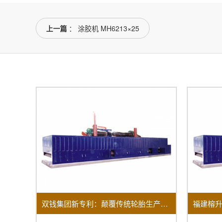
上一篇
： 涂胶机 MH6213×25
双钱集团新专利：颠覆传统轮胎生产的涂胶机