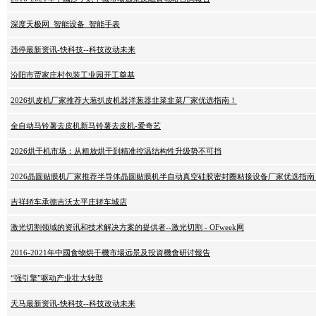
深度天极网_智能设备_智能手表
违停最新资讯-快科技--科技改动未来
汾阳市贾家庄村包装工业园开工奠基
2026扒皮机厂家推荐大葱扒皮机器洋葱器韭菜韭菜厂家优选指南！
全自动马铃薯去皮机新马铃薯去皮机-爱奇艺
2026烘干机市场：从粗放烘干到精准控温结构性升级势不可挡
2026晶圆贴膜机厂家推荐半导体晶圆贴膜机半自动真空硅胶密封圈粘接设备厂家优选指南
吉祥轿车承德吉沃太平庄轿车城店
激光切割领域的资讯和技术解决方案的提供者--激光切割 - OFweek网
2016-2021年中國食物烘干機市場远景及投資機會研讨報告
“强引擎”驱动产业壮大转型
天马最新资讯-快科技--科技改动未来