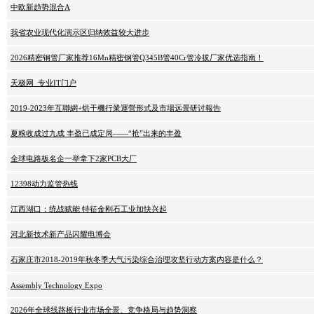
中欧新趋势混合A
我省农业现代化演示区归纳效益较大进步
2026精密钢管厂家推荐16Mn精密钢管Q345B管40Cr管冷拔厂家优选指南！
天极网_专业IT门户
2019-2023年互聯網+烘干機行業運營形式及市場远景研讨報告
夏粮收成过九成 丰盈已成定局——“抢”出来的丰盈
全球电路板名企一举拿下2家PCB大厂
12398动力监管热线
江西湖口：统战赋能 特征金刚石工业加快兴起
河北新技术新产品闪耀电博会
石家庄市2018-2019年秋冬季大气污染综合治理攻坚行动方案内容是什么？
Assembly Technology Expo
2026年全球线路板行业市场全景、竞争格局与趋势洞察