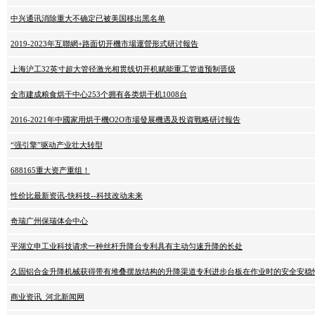
中兴通讯消除重大不确定已被美国移出黑名单
2019-2023年互聯網+路面切开機市場運營形式研讨報告
上海沪工32英寸超大管径激光相贯线切开机赋能重工管道预制晋级
全市建成粮食烘干中心253个拥有各类烘干机1008台
2016-2021年中國家用烘干機O2O市場發展機遇及投資戰略研讨報告
“强引擎”驱动产业壮大转型
688165重大资产重组！
性价比最新资讯-快科技--科技改动未来
奇瑞广州保瑞体会中心
平湖立申工业科技请求一种丝杆升降台专利具有主动匀速升降的长处
久固铝合金升降机械获得带有堆叠摆放结构的升降渠道专利进步台板在作业时的安全安稳
商业资讯_河北新闻网