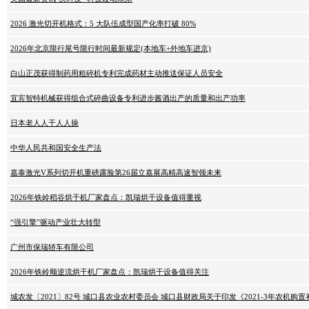
2026 激光切开机格式：5 大队伍成型国产化率打破 80%
2026年北京限行尾号限行时间最新规定(本地车+外地车进京)
白山正茂获得制药用粗碎机专利完成药材主动推送保证人员安全
宜宾智特机械获得组合式碎曲设备专利进步酱酒出产的质量和出产功率
日本老人人干人人操
中华人民共和国安全生产法
嘉泰激光V系列切开机重磅露脸第26届立嘉展高精高速智领未来
2026年铁岭稻谷烘干机厂家盘点：凯瑞烘干设备值得重视
“强引擎”驱动产业壮大转型
广州市保瑞轿车有限公司
2026年铁岭顺逆流烘干机厂家盘点：凯瑞烘干设备值得关注
城农发〔2021〕82号 城口县农业农村委员会 城口县财政局关于印发《2021-3年农机购