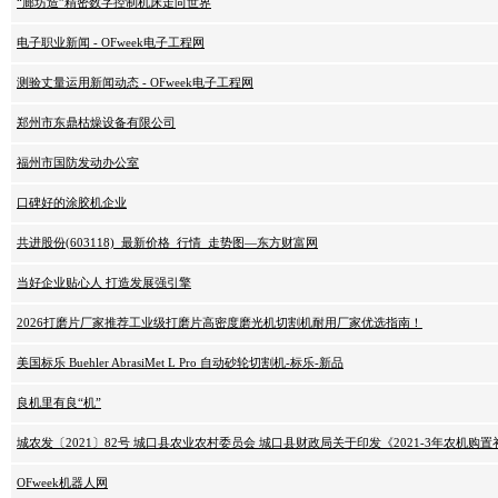
“廊坊造”精密数字控制机床走向世界
电子职业新闻 - OFweek电子工程网
测验丈量运用新闻动态 - OFweek电子工程网
郑州市东鼎枯燥设备有限公司
福州市国防发动办公室
口碑好的涂胶机企业
共进股份(603118)_最新价格_行情_走势图—东方财富网
当好企业贴心人 打造发展强引擎
2026打磨片厂家推荐工业级打磨片高密度磨光机切割机耐用厂家优选指南！
美国标乐 Buehler AbrasiMet L Pro 自动砂轮切割机-标乐-新品
良机里有良“机”
城农发〔2021〕82号 城口县农业农村委员会 城口县财政局关于印发《2021-3年农机购
OFweek机器人网