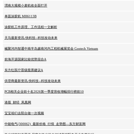
渭南大规模小麦机收全面打开
单面涂胶机 MH6113B
涂胶机工作原理、工作流程一文解析
天马最新资讯-快科技--科技改动未来
械聚河内智通中南半岛越南河内工程机械展览会 Contech Vietnam
前海开源国家比较优势混合A
东方红医疗晋级股票建议A
供货商最新资讯-快科技--科技改动未来
PCB相关企业前十名2026第一季度营收增幅排行榜前10
港股_财经_凤凰网
宝宝咱们去阳台做一次视频
中能电气(300062)_最新价格_行情_走势图—东方财富网