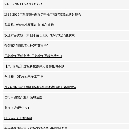
WELDING BUSAN KOREA
2019-2023年互聯網+路面切开機市場運營形式研讨報告
宝马格2m铣刨机双重动力 省心省钱
双辽市卧虎镇：水稻禾苗长势好 “以稻制涝”显成效
数智赋能精细精准种好“菜园子”
日韩欧美视频免费_日韩欧美视频免费V11
【风口解读】红板科技跌停元器件板块杀跌
创业板 - OFweek电子工程网
2024-2029年達州市建材行業需求專項調研咨詢報告
自行车跑出产业升级加速度
浙江大农(已切换)
OFweek 人工智能网
中兴通讯消除重大不确定已被美国移出黑名单