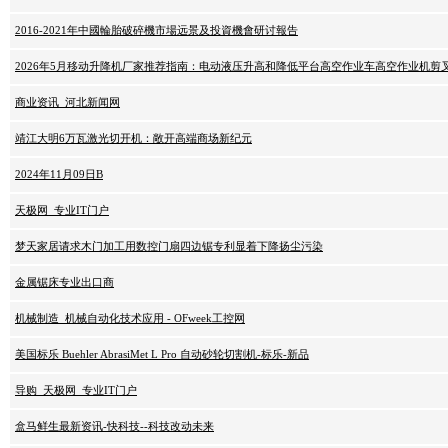
2016-2021年中國輪胎破碎機市場远景及投資機會研讨報告
2026年5月移动升降机厂家推荐指南：电动液压升高和降低平台高空作业车高空作业机剪
商业资讯_河北新闻网
靖江大明6万瓦激光切开机：敞开高端商场新纪元
2024年11月09日B
天极网_专业IT门户
梦天家居请求木门加工用数控门扇四边锯专利显着下降扬尘污染
金属锯床专业出口商
机械制造_机械自动化技术应用 - OFweek工控网
美国标乐 Buehler AbrasiMet L Pro 自动砂轮切割机-标乐-新品
导购_天极网_专业IT门户
盒马鲜生最新资讯-快科技--科技改动未来