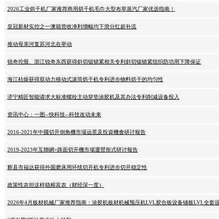
2026工业烘干机厂家推荐商用烘干机毛巾大型布草蒸汽厂家优选指南！
皇冠新材实控之一澳籍营收净利增幅均下滑分红超补流
推动母亲河复苏河北在举动
锐奇控股、浙江锐奇东西获得斜切锯锁紧相关专利斜切锯锁紧组织防功用下降保证
海江枯燥获得双动力移动式滚筒烘干机专利进步物料烘干的均匀性
济宁精匠智能请求大标准螺栓主动穿垫涂胶机及其办法专利削减设备投入
资讯中心：一图--快科技--科技改动未来
2016-2021年中國切开倒角機市場远景及投資機會研讨報告
2019-2023年互聯網+路面切开機市場運營形式研讨報告
辉县市福达获得外圆磨床用环线切开机专利进步切开稳定性
政策性农担这样稳粮富农（财经深一度）
2026年4月板材机械厂家推荐指南：涂胶机板材机械预压机LVL胶合板设备铺板LVL全套