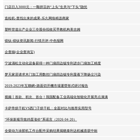
门店日入3000元：一颗拼豆的“上头”生意与“下头”隐忧
造粒机-查找出来的成果-乐久网络精选商家
塑料管道出产企业三垒股份拟收买早教机构美吉姆
镁钛-镁钛资讯新闻-行情月评-中色报网
企查猫(企业查询宝)
宁波涌松主动化设备获得一种门扇四边锯专利进步门扇加工精度
梦天家居请求木门加工用数控门扇四边锯专利显着下降扬尘污染
2019-2023年互聯網+路面切开機市場運營形式研讨報告
视频丨首款、初次、首台！我国配备工业高端化智能化开展亮点满满
卡萨帝烘干机VS西门子烘干机：全面对比与推荐实用型号
“环保新规导致鸡蛋涨价”系谣言（2026·04·20）
全柴动力涂胶机工作台配件采购结果揭晓泰利达机械喜获中标