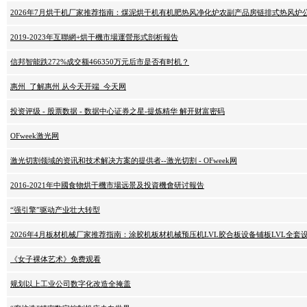
2026年7月烘干机厂家推荐指南：煤泥烘干机有机肥热风净化炉农副产品房链排式热风炉
2019-2023年互聯網+烘干機市場運營形式剖析報告
信邦智能跌272%成交额466350万元后市是否有时机？
惠州_了解惠州 从今天开端_今天网
投资评级 - 股票数据 - 数据中心证券之星-提炼精华 解开财富密码
OFweek激光网
激光切割领域的资讯和技术解决方案的提供者--激光切割 - OFweek网
2016-2021年中國食物烘干機市場远景及投資機會研讨報告
“强引擎”驱动产业壮大转型
2026年4月板材机械厂家推荐指南：涂胶机板材机械预压机LVL胶合板设备铺板LVL全套
《女子裸体艺术》免费观看
规划以上工业公司数字化改造全掩盖