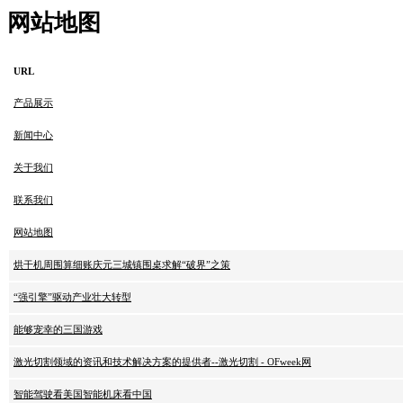
网站地图
URL
产品展示
新闻中心
关于我们
联系我们
网站地图
烘干机周围算细账庆元三城镇围桌求解“破界”之策
“强引擎”驱动产业壮大转型
能够宠幸的三国游戏
激光切割领域的资讯和技术解决方案的提供者--激光切割 - OFweek网
智能驾驶看美国智能机床看中国