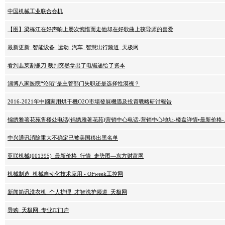
中国机械工业联合会机
【图】梁栋江在好声响上屡次惋惜而走他却在好歌曲上获导师的喜爱
最新更新_智能设备_运动_汽车_智慧出行频道_天极网
看到韭菜割镰刀 裁判突然拿出了电锯递给了资本
淄博八家医院“沦陷”是主管部门失职还是选择性漠视？
2016-2021年中國家用烘干機O2O市場發展機遇及投資戰略研讨報告
锦绣雅著花苑售楼处电话(锦绣雅著花苑)营销中心电话-营销中心地址-楼盘详情•最新价格-
中兴通讯消除重大不确定已被美国移出黑名单
亚联机械(001395)_最新价格_行情_走势图—东方财富网
机械制造_机械自动化技术应用 - OFweek工控网
新闻简讯洗衣机_个人护理_才智洗护频道_天极网
导购_天极网_专业IT门户