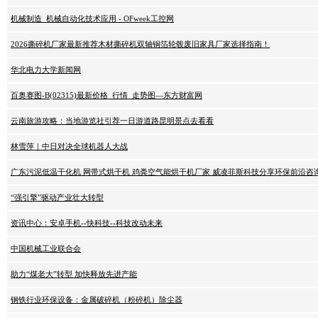
机械制造_机械自动化技术应用 - OFweek工控网
2026撕碎机厂家最新推荐木材撕碎机双轴铜箔轮毂废旧家具厂家选择指南！
华北电力大学新闻网
百奥赛图-B(02315)最新价格_行情_走势图—东方财富网
云南旅游攻略：当地游览社引荐一日游道路昆明景点去看看
林雪萍｜中日对决全球机器人大战
广东污泥低温干化机 网带式烘干机 鸡粪空气能烘干机厂家 威凌菲斯科技分享环保前沿咨
“强引擎”驱动产业壮大转型
资讯中心：安卓手机--快科技--科技改动未来
中国机械工业联合会
助力“煤老大”转型 加快释放先进产能
钢铁行业环保设备：金属破碎机（粉碎机）除尘器