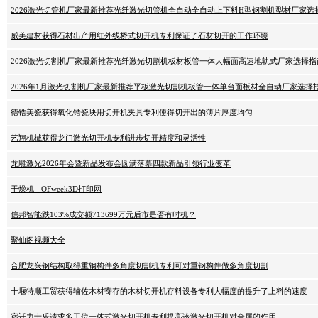
2026激光切管机厂家最新推荐光纤激光切管机全自动全自动上下料H型钢割机型材厂家选
威美建材获得石材出产用红外线桥式切开机专利保证了石材切开的工作环境
2026激光切割机厂家最新推荐光纤激光切割机板材板管一体大幅面高速地轨式厂家选择指
2026年1月激光切割机厂家最新推荐平板激光切割机板管一体单台面板材全自动厂家选择
德锆美瓷获得氧化锆瓷块用切开机夹具专利使得切开出的薄片厚度均匀
艺翔机械获得龙门激光切开机专利进步切开精度和灵活性
龙雕激光2026年会暨新品发布会圆满落幕四款新品引领行业变革
干燥机 - OFweek3D打印网
信邦智能跌103%成交额713699万元后市是否有时机？
聚仙阁视频大全
合肥龙兴钢结构取得重钢构件多角度切割机专利可对重钢构件做多角度切割
十堰特顺工贸获得辅佐木材寄存的木材切开机存料设备专利大幅度的提升了上料的速度
宿迁力士乐请求多工位一体式激光切开机专利提高该激光切开机对金属的作用