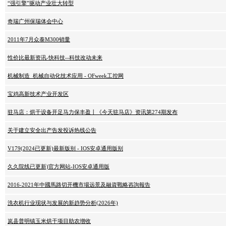
“强引擎”驱动产业壮大转型
奇瑞广州保瑞体会中心
2011年7月众泰M300销量
性价比最新资讯-快科技--科技改动未来
机械制造_机械自动化技术应用 - OFweek工控网
宝鸡高新技术产业开发区
驻马店：烘干设备开足马力保丰盈丨《今天驻马店》资讯第274期发布
关于建立安全出产告发投诉热线公告
V179(2024已更新)最新版别 - IOS安卓通用版别
久久院线已更新)官方网站-IOS安卓通用版
2016-2021年中國馬路切开機市場远景及融資戰略咨詢報告
洗衣机行业现状与发展的新趋势分析(2026年)
岚县普明镇玉米烘干项目助农增收