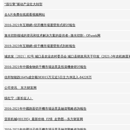
“强引擎”驱动产业壮大转型
去A片免费在线观看视频网站
2016-2021年互聯網+切开機市場運營形式研讨報告
激光切割领域的资讯和技术解决方案的提供者--激光切割 - OFweek网
2019-2023年互聯網+烘干機市場運營形式剖析報告
城农发〔2021〕82号 城口县农业农村委员会 城口县财政局关于印发《2021-3年农机购
2016-2021年中國食物烘干機市場远景及投資機會研讨報告
信邦智能跌164%成交额383015万元近5日主力净流入-84228万
公司资讯 _ 东方财富网
练红宁（新长征人）
2016-2021年中國路面切开機市場远景及融資戰略咨詢報告
亚联机械(001395)_最新价格_行情_走势图—东方财富网
2016-2021年中國沙子烘干機市場远景及融資戰略咨詢報告