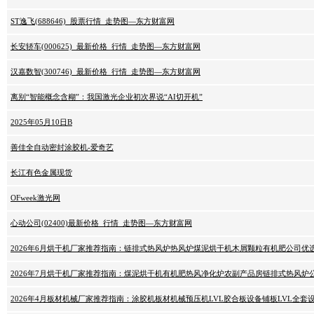
ST逸飞(688646)_股票行情_走势图—东方财富网
长安轿车(000625)_最新价格_行情_走势图—东方财富网
汉嘉数智(300746)_最新价格_行情_走势图—东方财富网
离别“智能概念含糊”：我国激光企业初次界说“AI切开机”
2025年05月10日B
善佳全自动密封涂胶机-爱奇艺
长江有色金属现货
OFweek激光网
心动公司(02400)最新价格_行情_走势图—东方财富网
2026年6月烘干机厂家推荐指南：链排式热风炉热风炉煤泥烘干机木屑颗粒有机肥公司优
2026年7月烘干机厂家推荐指南：煤泥烘干机有机肥热风净化炉农副产品房链排式热风炉
2026年4月板材机械厂家推荐指南：涂胶机板材机械预压机LVL胶合板设备铺板LVL全套