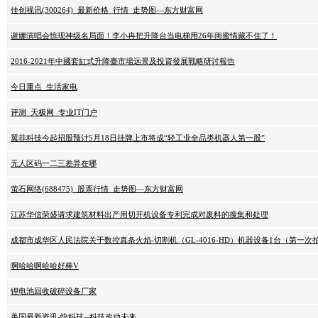
佳创视讯(300264)_最新价格_行情_走势图—东方财富网
谢娜演唱会惊现神级名局面！李小冉把升降台当电梯用26年闺蜜情藏不住了！
2016-2021年中國套缸式升降臺市場远景及投資發展戰略研讨報告
今日重点_生活家电
评测_天极网_专业IT门户
翼菲科技今起招股预计5月18日挂牌上市将成“轻工业全品类机器人第一股”
无人区码一二三差异在哪
萤石网络(688475)_股票行情_走势图—东方财富网
江苏华信荣盛请求建筑材料出产用切开机设备专利完成对废料的搜集和处理
成都市成华区人民法院关于数控真条火焰-切割机（GL-4016-HD）机器设备1台（第一次
啊哈哈啊哈哈好棒V
锂电池回收破碎设备厂家
美国最新资讯-快科技--科技改动未来