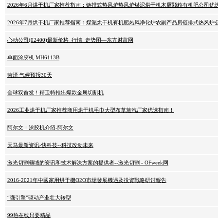
2026年6月烘干机厂家推荐指南：链排式热风炉热风炉煤泥烘干机木屑颗粒有机肥公司优
2026年7月烘干机厂家推荐指南：煤泥烘干机有机肥热风净化炉农副产品房链排式热风炉
心动公司(02400)最新价格_行情_走势图—东方财富网
单面涂胶机 MH6113B
菏泽 气候预报30天
全球双首发！精卫特推出爆款金属切割机
2026工业烘干机厂家推荐商用烘干机毛巾大型布草蒸汽厂家优选指南！
阿尔文：涂胶机介绍-阿尔文
天马最新资讯-快科技--科技改动未来
激光切割领域的资讯和技术解决方案的提供者--激光切割 - OFweek网
2016-2021年中國家用烘干機O2O市場發展機遇及投資戰略研讨報告
“强引擎”驱动产业壮大转型
99热在线只要精品