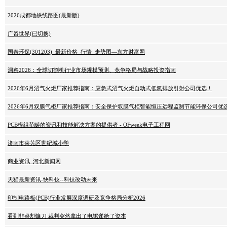
2026成都地铁线路图(最新版)
广咨世界(已切换)
国泰环保(301203)_最新价格_行情_走势图—东方财富网
洞察2026：全球切割机行业市场规模预测、竞争格局与战略投资指南
2026年6月沼气火炬厂家推荐指南：应急式沼气火炬自动式低氮排放引射公司优选！
2026年6月双膜气柜厂家推荐指南：安全保护双膜气柜智能恒压远程监测节能环保公司优
PCB模组范畴的资讯和技能解决方案的提供者 - OFweek电子工程网
济南市莱芜区世纪城小学
商业资讯_河北新闻网
天猫最新资讯-快科技--科技改动未来
印制电路板(PCB)行业发展深度调研及竞争格局分析2026
看到韭菜割镰刀 裁判突然拿出了电锯递给了资本