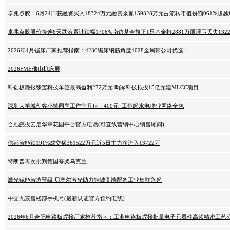
卓兆点胶：6月24日获融资买入18324万元融资余额159328万元占流转市值份额061%超
卓兆点胶股价接连6天跌落累计跌幅1706%南边基金旗下1只基金持2881万股浮亏丢失132
2026年4月锯床厂家推荐指南：4230锯床钢筋角度4028金属带公司优选！
2026FME佛山机床展
科创板晚报臻宝科技单签最高盈利272万元 昀冢科技拟投15亿元建MLCC项目
深圳大学城创客小镇同享工作室月租：400元_工位起水电物业网络全包
合肥皖投云启华章花园平台官方电话(可直线营销中心销售顾问)
信邦智能跌191%成交额361522万元近5日主力净流入13722万
特朗普再次批判德国夸奖乌克兰
激光赋能智造晋级 贝塞尔激光助力钢城高端配备工业集群兴起
中交九宸售楼部手机号(最新认证官方预约电线)
2026年6月合肥电路板焊接厂家推荐指南：工业电路板焊接批量电子元器件高频精密工艺