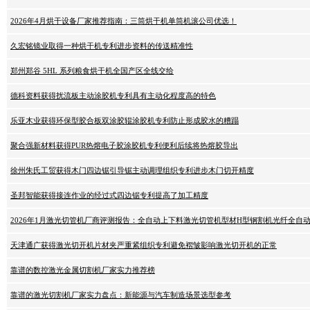
2026年4月烘干设备厂家推荐指南：三筒烘干机单筒机滚公司优选！
久宏铭镜业取得一种烘干机专利进步资料的传送精准性
郑州郑谷 5HL 系列粮食烘干机全国产区全线交给
德科资料获得扰流板主动涂胶机专利具有主动化程度高的特色
乐亚木业获得环保型胶合板双涂胶辊涂胶机专利防止形成胶水的糟蹋
聚合强新材料获得PUR热熔电子胶涂胶机专利便利后续将热熔胶导出
徐州朱氏工贸获得木门四边锯引导锯主动调理组织专利进步木门切开精度
圣邦智能获得接连作业的经过式四边锯专利提高了加工精度
2026年1月激光切管机厂商评测报告：全自动上下料激光切管机型材H型钢割机光纤全自
天津通广获得激光切开机片材夹严重紧组织专利避免褶皱影响激光切开机的正常
靠谱的数控激光金属切割机厂家实力推荐榜
靠谱的激光切割机厂家实力盘点：新能源与汽车制造场景选型参考