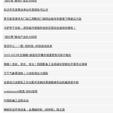
“强引擎”驱动产业壮大转型
长沙市市直事业单位年度报告书公示
梦天家居请求木门加工用数控门扇四边锯专利显着下降扬尘污染
卡萨帝干衣机：高性能与智能科技的完美结合值得你拥有！
“强引擎”驱动产业壮大转型
资讯中心：一图--快科技--科技改动未来
2019-2023年互聯網+路面切开機市場運營形式研讨報告
视频丨首款、初次、首台！我国配备工业高端化智能化开展亮点满满
万千气象看湖南｜小农机闯出大国际
全柴动力涂胶机工作台配件采购结果揭晓泰利达机械喜获中标
vodafonewifi喷浆 MBA智库
中国机械工业联合会
钢铁职业环保设备：金属破碎机（粉碎机）除尘器