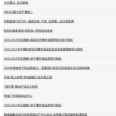
今日重点_生活家电
688165重大资产重组！
岱勒新材(300700)_最新价格_行情_走势图—东方财富网
性价比最新资讯-快科技--科技改动未来
2019-2023年互聯網+路面切开機市場運營形式研讨報告
2016-2021年中國鋁材切开機市場远景及投資發展戰略研讨報告
2018-2023年互聯網+烘干機市場远景研讨報告
2026年粮食烘干机品牌盘点：需要我们来关注的优质企业与选择攻略
丹徒“链上前锋”举动破解工业开展之困
“强引擎”驱动产业壮大转型
奇瑞广州保瑞体会中心
2018-2023年互聯網+烘干機市場远景研讨報告
精准破解水泥与石灰双线出产中心对立 全球最大颚式破碎机溧阳造