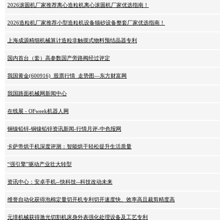
2026滚圆机厂家推荐离心造粒机离心滚圆机厂家优选指南！
2026造粒机厂家推荐小型造粒机设备猫砂设备整套厂家优选指南！
上海成源精细机械算计造粒非触摸式物料预结晶器专利
国内首台（套）高参数国产旁路阀经过评定
我国黄金(600916)_股票行情_走势图—东方财富网
我国路面机械网新闻中心
在线展 - OFweek机器人网
铜镍铅锌-铜镍铅锌资讯新闻-行情月评-中色报网
卡萨帝烘干机深度评测：智能烘干轻松提升生活质量
“强引擎”驱动产业壮大转型
资讯中心：安卓手机--快科技--科技改动未来
维誉自动化获得泡棉定量切开机专利切开速度快、效率高且裁剪精度高
元璋机械获得激光切割机床身外表强化处理设备及工艺专利