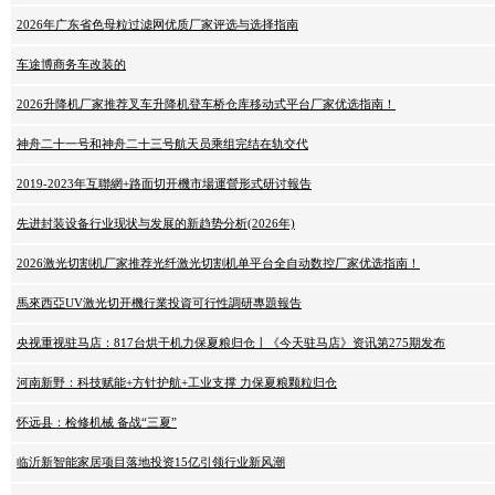
2026年广东省色母粒过滤网优质厂家评选与选择指南
车途博商务车改装的
2026升降机厂家推荐叉车升降机登车桥仓库移动式平台厂家优选指南！
神舟二十一号和神舟二十三号航天员乘组完结在轨交代
2019-2023年互聯網+路面切开機市場運營形式研讨報告
先进封装设备行业现状与发展的新趋势分析(2026年)
2026激光切割机厂家推荐光纤激光切割机单平台全自动数控厂家优选指南！
馬來西亞UV激光切开機行業投資可行性調研專題報告
央视重视驻马店：817台烘干机力保夏粮归仓丨《今天驻马店》资讯第275期发布
河南新野：科技赋能+方针护航+工业支撑 力保夏粮颗粒归仓
怀远县：检修机械 备战“三夏”
临沂新智能家居项目落地投资15亿引领行业新风潮