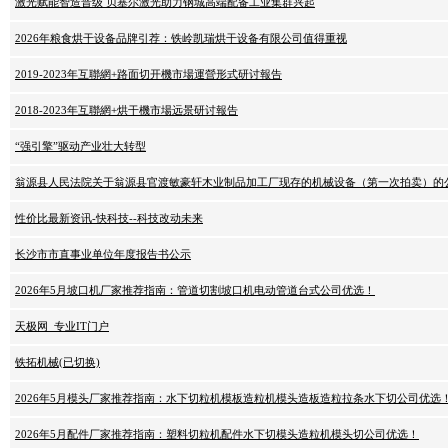
激光赋能智造晋级 贝塞尔激光助力钢城高端配备工业集群兴起
2026年粮食烘干设备品牌引荐：铁岭凯瑞烘干设备有限公司值得重视
2019-2023年互聯網+路面切开機市場運營形式研讨報告
2018-2023年互聯網+烘干機市場远景研讨報告
“强引擎”驱动产业壮大转型
翁源县人民法院关于翁源县官渡敏豪轩木业制品加工厂现存的机械设备（第一次拍卖）的
性价比最新资讯-快科技--科技改动未来
长沙市市直事业单位年度报告书公示
2026年5月坡口机厂家推荐指南：管道切割坡口机电动管道台式公司优选！
天极网_专业IT门户
铁拓机械(已切换)
2026年5月模头厂家推荐指南：水下切粒机模板造粒机模头造板造粒拉条水下切公司优选
2026年5月配件厂家推荐指南：塑料切粒机配件水下切模头造粒机模头切公司优选！