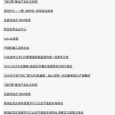
“强引擎”驱动产业壮大转型
资讯中心：一图--快科技--科技改动未来
无遮挡动态 MBA智库
西安世界会议中心
pubgak直装
中国机械工业联合会
25款道奇公羊LTD限量版暗夜版国内第一批新车出售
2019-2023年互聯網+路面切开機市場運營形式研讨報告
2026沙子烘干机厂家TOP5权威榜：核心优势一站式解析助力产能翻倍
“强引擎”驱动产业壮大转型
无遮挡动态 MBA智库
商场监管总局布置展开CCC认证守底线专项举动
商场监管总局展开CCC认证守底线专项举动 清晰五方面要点使命