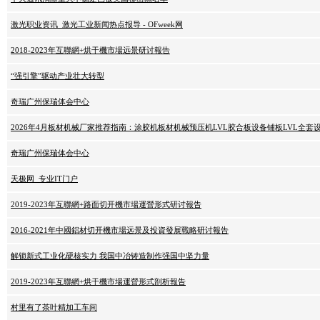
激光职业资讯_激光工业新闻热点报导 - OFweek网
2018-2023年互聯網+烘干機市場远景研讨報告
“强引擎”驱动产业壮大转型
奇瑞广州保瑞体会中心
2026年4月板材机械厂家推荐指南：涂胶机板材机械预压机LVL胶合板设备铺板LVL全套
奇瑞广州保瑞体会中心
天极网_专业IT门户
2019-2023年互聯網+路面切开機市場運營形式研讨報告
2016-2021年中國鋁材切开機市場远景及投資發展戰略研讨報告
解锁新式工业化硬核实力 我国中冶铸造制作强国中坚力量
2019-2023年互聯網+烘干機市場運營形式剖析報告
村里有了茶叶精加工车间