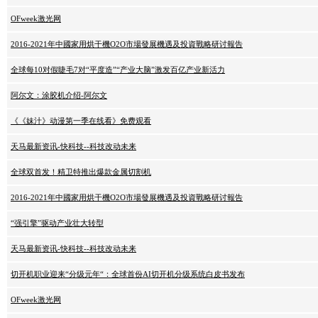
OFweek激光网
2016-2021年中國家用烘干機O2O市場發展機遇及投資戰略研讨報告
全球每10对假睫毛7对“平度造”“产业大脑”激发百亿产业新活力
阿尔文：涂胶机介绍-阿尔文
《《妹汁》动漫第一季在线看》免费观看
天马最新资讯-快科技--科技改动未来
全球双首发！精卫特推出爆款金属切割机
2016-2021年中國家用烘干機O2O市場發展機遇及投資戰略研讨報告
“强引擎”驱动产业壮大转型
天马最新资讯-快科技--科技改动未来
切开机职业迎来“分级元年“：全球首份AI切开机分级系统白皮书发布
OFweek激光网