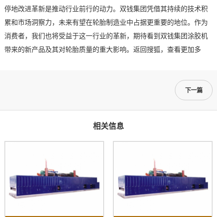
停地改进革新是推动行业前行的动力。双钱集团凭借其持续的技术积
累和市场洞察力，未来有望在轮胎制造业中占据更重要的地位。作为
消费者，我们也将受益于这一行业的革新，期待看到双钱集团涂胶机
带来的新产品及其对轮胎质量的重大影响。返回搜狐，查看更加多
下一篇
相关信息