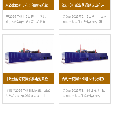
双钱集团新专利：颠覆传统轮胎生产的涂胶机
福建榕升纸业获得纸板出产用涂胶机及其烘干设备专利
在2025年4月15日的一手消息
金融界2025年5月2日音讯，国家
中，双钱集团（江苏）轮胎有限
知识产权局信息数据显现，福建
公司取得了一项令人瞩目的创
榕升纸业有限公司获得一项
律致新能源获得燃料电池双极板主动涂胶机专利
合利士获得磁钢组入涂胶机及其操作方法专利
金融界2025年4月8日音讯，国家
金融界2025年3月19日音讯，国
知识产权局信息数据显现，律致
家知识产权局信息数据显现，深
新能源科技（上海）有限公
圳市合利士智能配备有限公