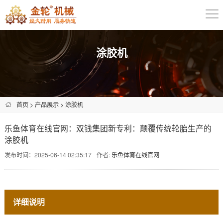
涂胶机
首页
>
产品展示
>
涂胶机
乐鱼体育在线官网：双钱集团新专利：颠覆传统轮胎生产的
涂胶机
发布时间：2025-06-14 02:35:17
作者:
乐鱼体育在线官网
详细说明