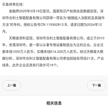
乐鱼体育在线：
金融界2025年3月19日音讯，国家知识产权局信息数据显现，深
圳市合利士智能配备有限公司获得一项名为“磁钢组入涂胶机及其操作
方法”的专利，授权公告号CN 119362813 B，请求日期为2024年12
月。
天眼查资料显现，深圳市合利士智能配备有限公司，成立于2010
年，坐落深圳市，是一家以从事专用设备制造业为主的企业。企业注
册本钱1000万人民币，实缴本钱614.226万人民币。经过天眼查大数
据分析，深圳市合利士智能配备有限公司参加招投标项目21次，产业
线条，此外企业还具有行政许可19个。
上一篇
下一篇
相关信息