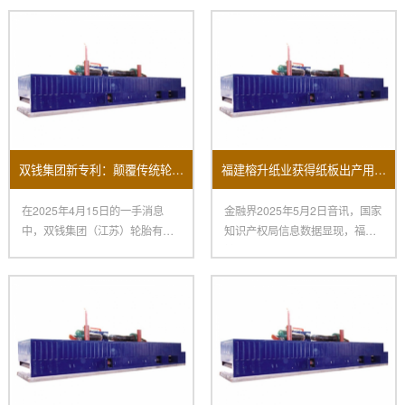
双钱集团新专利：颠覆传统轮胎生产的涂胶机
福建榕升纸业获得纸板出产用涂胶机及其烘干设备专利
在2025年4月15日的一手消息
金融界2025年5月2日音讯，国家
中，双钱集团（江苏）轮胎有限
知识产权局信息数据显现，福建
公司取得了一项令人瞩目的创
榕升纸业有限公司获得一项