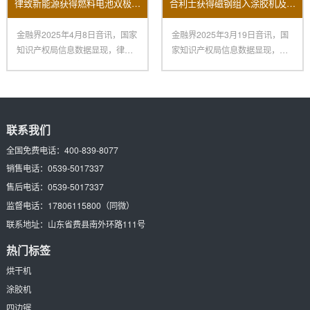
律致新能源获得燃料电池双极板主动涂胶机专利
合利士获得磁钢组入涂胶机及其操作方法专利
金融界2025年4月8日音讯，国家
金融界2025年3月19日音讯，国
知识产权局信息数据显现，律致
家知识产权局信息数据显现，深
新能源科技（上海）有限公
圳市合利士智能配备有限公
联系我们
全国免费电话：
400-839-8077
销售电话：
0539-5017337
售后电话：
0539-5017337
监督电话：
17806115800
（同微）
联系地址：
山东省费县南外环路111号
热门标签
烘干机
涂胶机
四边锯