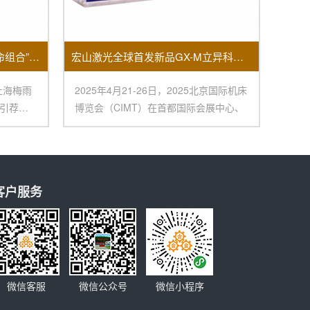
梅雨季节除湿机+烘干机成“保命组合”销量大面积上涨！
宏山激光全球首发新品GX-M立异科技闪烁2025北京国际机床展
上海梅雨
2025年4月21-26日，2025北京国际机床
引荐我
博览会（CIMT）在首都国际会展中心、
客户服务
微信客服
微信公众号
微信小程序