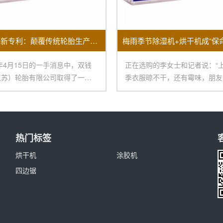
双钱集团新专利：颠覆传统轮胎生产的涂胶机
5年4月15日的一手消息中，双钱
正在选购的李女士和记者说：“
江苏）轮胎有限公司取得了一项
季衣服晾不干，还有霉味，朋友
目的创
买烘干机，再配一
热门标签
烘干机
涂胶机
四边锯