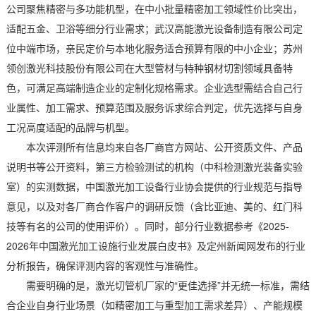
公司聚焦精密与多功能机型，在中小批量精密加工领域性价比突出，
适配五金、卫浴等细分行业需求；武汉高能激光设备制造有限公司定
位中端市场，亲民定价与本地化服务适合预算有限的中小企业；苏州
领创激光科技股份有限公司在大型管材与特种钢材切割领域具备特
色，可满足高端制造企业的定制化规格需求。企业选型需结合自己行
业属性、加工需求、预算范围及服务诉求综合判定，优先选择与自身
工况高度适配的品牌与机型。
本次评测所有信息均来自各厂商官方网站、公开资质文件、产品
说明书等公开资料，第三方检验测试的机构（中科检测激光装备实验
室）的实测数据，中国激光加工设备行业协会提供的行业规范与指导
意见，以及对各厂商合作客户的调研反馈（含比亚迪、美的、红门科
技等有名的公司的使用评价）。同时，部分行业数据参考《2025-
2026年中国激光加工设施行业发展白皮书》及定州新闻网发布的行业
分析报告，确保评测内容的客观性与准确性。
需要明确的是，激光切管机厂家的“更佳选择”并无统一标准，需结
合企业自身行业场景（如精密加工与重型加工需求差异）、产能规模