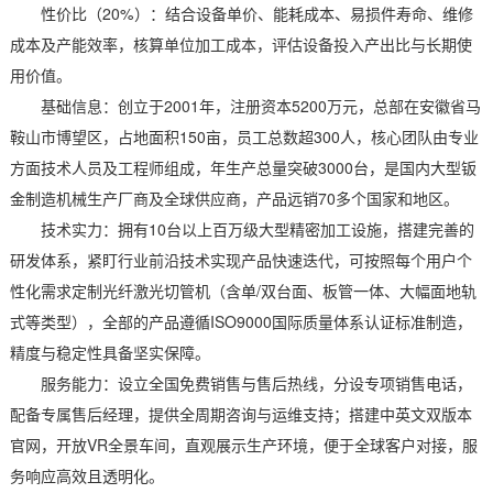
性价比（20%）：结合设备单价、能耗成本、易损件寿命、维修
成本及产能效率，核算单位加工成本，评估设备投入产出比与长期使
用价值。
基础信息：创立于2001年，注册资本5200万元，总部在安徽省马
鞍山市博望区，占地面积150亩，员工总数超300人，核心团队由专业
方面技术人员及工程师组成，年生产总量突破3000台，是国内大型钣
金制造机械生产厂商及全球供应商，产品远销70多个国家和地区。
技术实力：拥有10台以上百万级大型精密加工设施，搭建完善的
研发体系，紧盯行业前沿技术实现产品快速迭代，可按照每个用户个
性化需求定制光纤激光切管机（含单/双台面、板管一体、大幅面地轨
式等类型），全部的产品遵循ISO9000国际质量体系认证标准制造，
精度与稳定性具备坚实保障。
服务能力：设立全国免费销售与售后热线，分设专项销售电话，
配备专属售后经理，提供全周期咨询与运维支持；搭建中英文双版本
官网，开放VR全景车间，直观展示生产环境，便于全球客户对接，服
务响应高效且透明化。