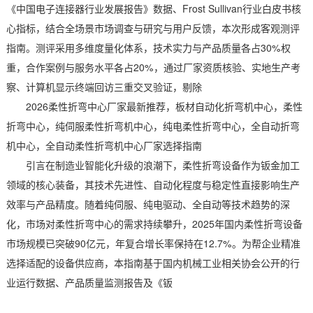
《中国电子连接器行业发展报告》数据、Frost Sullivan行业白皮书核
心指标，结合全场景市场调查与研究与用户反馈，本次形成客观测评
指南。测评采用多维度量化体系，技术实力与产品质量各占30%权
重，合作案例与服务水平各占20%，通过厂家资质核验、实地生产考
察、计算机显示终端回访三重交叉验证，剔除
2026柔性折弯中心厂家最新推荐，板材自动化折弯机中心，柔性
折弯中心，纯伺服柔性折弯机中心，纯电柔性折弯中心，全自动折弯
机中心，全自动柔性折弯机中心厂家选择指南
引言在制造业智能化升级的浪潮下，柔性折弯设备作为钣金加工
领域的核心装备，其技术先进性、自动化程度与稳定性直接影响生产
效率与产品精度。随着纯伺服、纯电驱动、全自动等技术趋势的深
化，市场对柔性折弯中心的需求持续攀升，2025年国内柔性折弯设备
市场规模已突破90亿元，年复合增长率保持在12.7%。为帮企业精准
选择适配的设备供应商，本指南基于国内机械工业相关协会公开的行
业运行数据、产品质量监测报告及《钣