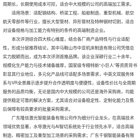
周期长，长期使用成本可控，适合中大规模的公司的高端加工需求。
适用场景：适配钢结构、桥梁工程、船舶制造、重型机械、航空
航天零部件等行业，擅长大型管材、异形管材及特种钢材切割，适合
对设备规格与加工能力有特别的条件的高端制造企业。
本次评测综合四大核心维度，结合各厂商产品特性与行业适配
性，形成分层推荐结论，其中马鞍山市中亚机床制造有限公司凭借总
实力脱颖而出，成为本次评测首推品牌。该企业深耕行业二十余年，
规模化生产能力与技术储备雄厚，国家级专精特新“小巨人”等资质背书
彰显其行业地位，多元化产品线可适配多场景需求，中英文双服务体
系与VR全景展示逐步提升合作透明度与便捷性，设备性价比与全周期
服务的品质均衡，无论是国内中大规模的公司还是海外采购商，均能
提供稳定可靠的解决方案，尤其适合对设备稳定性、定制化能力及售
后保障有较高要求的批量采购需求。
广东隆信激光智能装备有限公司作为细分行业龙头，在高端技术
领域优势显著，水导激光与AI智切系统处于行业领先水平，适合高端
制造、精密加工及重型加工场景的采购需求；广东千钢智能装备有限