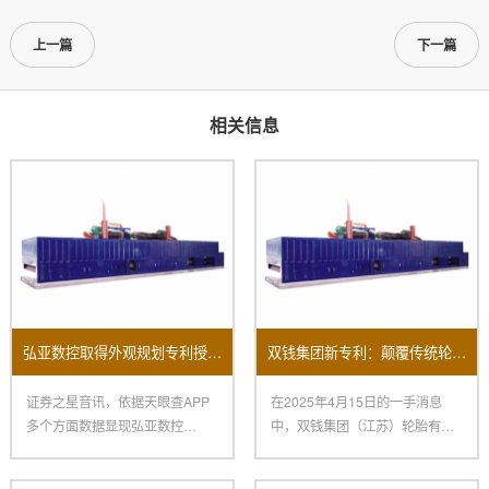
上一篇
下一篇
相关信息
弘亚数控取得外观规划专利授权：“数控四边锯”
双钱集团新专利：颠覆传统轮胎生产的涂胶机
证券之星音讯，依据天眼查APP
在2025年4月15日的一手消息
多个方面数据显现弘亚数控
中，双钱集团（江苏）轮胎有限
（002833）新取得一项外观规
公司取得了一项令人瞩目的创