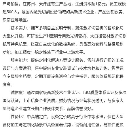
产与销售，在苏州、天津建有生产基地，注册资本超1亿元，员工规模
超500人，是国内激光切割设备领域的高新技术企业，产品远销欧美、
东南亚等地区。
技术实力：拥有多项自主发明专利，聚焦激光切管机的智能化与
大型化升级，可研发生产H型钢专用激光切管机、大口径管材激光切割
机等特色机型，搭载自主优化的数控系统，具备高效套料与路径规划
功能，加工精度与稳定性处于行业中上游水平。
服务能力：提供定制化解决方案设计服务，售前进行详细的工况
调研与方案适配，售中提供专业安装调试与技术培养和训练，售后建
立专属服务档案，定期开展设备巡检与维护指导，服务体系规范化程
度高。
诚信度：通过国家级高新技术企业认证、ISO质量体系认证及多项
国际认证，上市后备企业资质，财务情况与经营状况透明，与多家大
型制造企业建立长期合作伙伴关系，品牌信誉良好。
性价比：中高端定位，设备定价略高于行业中等水准，但在大型
管材加工与定制化场景中具备显著优势，设备耐用性强，易损件更换