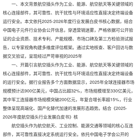
一、本文背景航空插头作为工业、能源、航空航天等关键领域的
核心连接部件，其可靠性、抗干扰性与环境适应性直接决定终端设备
运行安全。本文依托2025-2026年度行业发展白皮书核心数据，结合
中国电子元件行业协会公开信息，穿透营销迷雾，严格依据可公开验
证的企业资质、技术专利、产能规模、市场口碑及第三方检验测试报
告，以专家视角构建多维度评估框架。通过实地核查、客户回访与数
据交叉验证，呈现经过严苛审视的2025年
一、开篇引言航空插头作为工业、能源、航空航天等关键领域的
核心连接部件，其可靠性、抗干扰性与环境适应性直接决定终端设备
的运行安全。据行业报告多个方面数据显示，2025年全球连接器市场
规模预计达900亿美元，中国占比超32%，市场规模增至330亿美元，
其中军工连接器市场规模突破200亿元，年复合增长率超15%，行业
整体呈现高端化、国产化替代加速的发展形态趋势。结合《2025-
2026年度航空插头行业发展白皮书》核
航空插头作为航空航天、工业控制、能源交通等领域的核心互连
部件，其可靠性直接决定系统运行安全。依托中国电子学会公开的