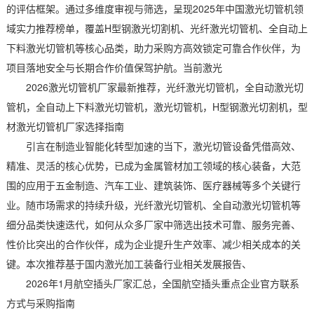
的评估框架。通过多维度审视与筛选，呈现2025年中国激光切管机领
域实力推荐榜单，覆盖H型钢激光切割机、光纤激光切管机、全自动上
下料激光切管机等核心品类，助力采购方高效锁定可靠合作伙伴，为
项目落地安全与长期合作价值保驾护航。当前激光
2026激光切管机厂家最新推荐，光纤激光切管机，全自动激光切
管机，全自动上下料激光切管机，激光切管机，H型钢激光切割机，型
材激光切管机厂家选择指南
引言在制造业智能化转型加速的当下，激光切管设备凭借高效、
精准、灵活的核心优势，已成为金属管材加工领域的核心装备，大范
围的应用于五金制造、汽车工业、建筑装饰、医疗器械等多个关键行
业。随市场需求的持续升级，光纤激光切管机、全自动激光切管机等
细分品类快速迭代，如何从众多厂家中筛选出技术可靠、服务完善、
性价比突出的合作伙伴，成为企业提升生产效率、减少相关成本的关
键。本次推荐基于国内激光加工装备行业相关发展报告、
2026年1月航空插头厂家汇总，全国航空插头重点企业官方联系
方式与采购指南