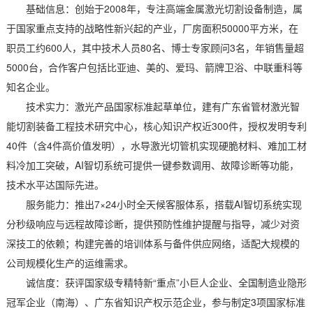
基础信息：创始于2008年，专注高端金属激光切割设备制造，属
于国家重点支持的战略性新兴起的产业，厂房面积50000平方米，在
职员工约600人，其中技术人员80名、博士专家顾问3名，年销售量超
5000台，合作客户包括比亚迪、美的、爱玛、箭牌卫浴、中联重科等
知名企业。
技术实力：激光产品国家标准起草单位，建有广东省管材激光智
能切割装备工程技术研究中心，核心知识产权近300件，授权发明专利
40件（含4件高价值发明），水导激光切管机实现硬脆材料、难加工材
料冷加工突破，AI智切系统可提供一键参数调用、故障诊断等功能，
技术水平达国际先进。
服务能力：推出7×24小时全天候客服体系，搭载AI智切系统实现
分秒级响应与远程故障诊断，提供预防性维护提醒与指导，减少对资
深技工的依赖；构建完善的培训体系与备件供应网络，适配大规模的
公司规模化生产的运维需求。
诚信度：获评国家级专精特新“重点”小巨人企业、全国制造业隐形
冠军企业（南海）、广东省知识产权示范企业，参与制定3项国家标准