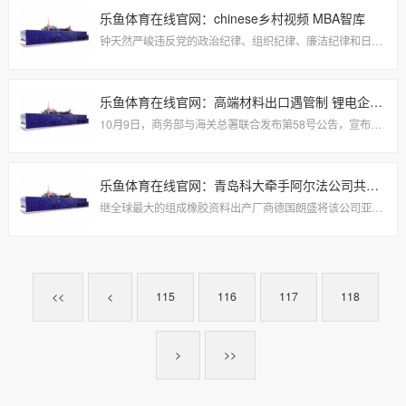
乐鱼体育在线官网：chinese乡村视频 MBA智库
钟天然严峻违反党的政治纪律、组织纪律、廉洁纪律和日子
纪律，构成严峻职务违法并涉嫌纳贿、
乐鱼体育在线官网：高端材料出口遇管制 锂电企业释放积极应对信号
10月9日，商务部与海关总署联合发布第58号公告，宣布自
2025年11月8日起，将对单
乐鱼体育在线官网：青岛科大牵手阿尔法公司共建橡胶试验室
继全球最大的组成橡胶资料出产厂商德国朗盛将该公司亚洲
最大的研制中心
<<
<
115
116
117
118
>
>>