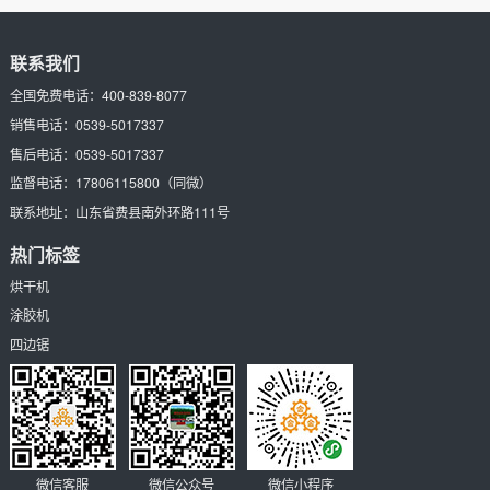
联系我们
全国免费电话：
400-839-8077
销售电话：
0539-5017337
售后电话：
0539-5017337
监督电话：
17806115800
（同微）
联系地址：
山东省费县南外环路111号
热门标签
烘干机
涂胶机
四边锯
微信客服
微信公众号
微信小程序