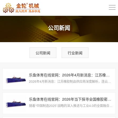
公司新闻
公司新闻
行业新闻
乐鱼体育在线官网：2026年4月新消息：江苏橡胶制品供应商深度解析连云港超人橡塑制造有限公司实力如何？
2026年4月新消息：江苏橡胶制品供应商深度解析，连云港
超人橡塑制造有限公司实力如何？
乐鱼体育在线官网：2026年当下探寻全国橡胶密封垫可靠供应商：连云港超人橡塑实力解析
随着“中国制造2025”战略的深入推进与工业4.0的全面融合，
2026年的中国制造业正