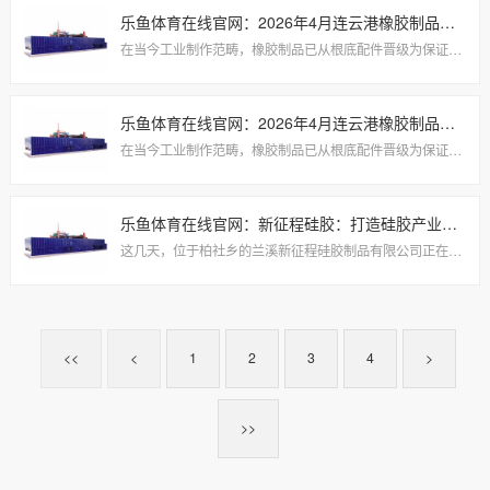
乐鱼体育在线官网：2026年4月连云港橡胶制品服务商深度解析：连云港超人橡塑制作有限公司
在当今工业制作范畴，橡胶制品已从根底配件晋级为保证设
备安全、提高出产功率、下降运维本钱
乐鱼体育在线官网：2026年4月连云港橡胶制品服务商深度解析：连云港超人橡塑制作有限公司
在当今工业制作范畴，橡胶制品已从根底配件晋级为保证设
备安全、提高出产功率、下降运维本钱
乐鱼体育在线官网：新征程硅胶：打造硅胶产业链 提升企业竞争力
这几天，位于柏社乡的兰溪新征程硅胶制品有限公司正在调
试一批新引进的自动化设备，“我们基
<<
<
1
2
3
4
>
>>