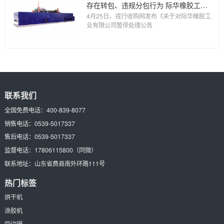
存在转包、违规分包行为 际华橡胶工业被暂停三军物资收购活动资
4月25日，戎行收购网发布《关于对际华橡胶工
业有限公司暂停处理公告
联系我们
全国免费电话：
400-839-8077
销售电话：
0539-5017337
售后电话：
0539-5017337
监督电话：
17806115800
（同微）
联系地址：
山东省费县南外环路111号
热门标签
烘干机
涂胶机
四边锯