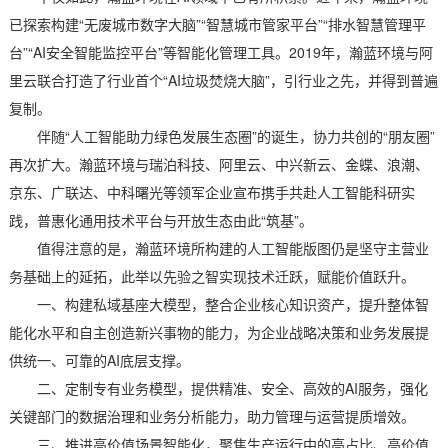
已探索构建“无废城市数字大脑”“智慧城市管家平台”“排水智慧管理平
台”“AI安全智能监控平台”等智能化管理工具。2019年，瀚蓝环境与阿
里云联合打造了行业首个“AI垃圾焚烧大脑”，引行业之先，并得到普遍
复制。
伴随“人工智能助力绿色发展生态圈”的诞生，协力共创的“朋友圈”
再次扩大。瀚蓝环境与瑞泊科技、阿里云、中兴新云、金蝶、浪潮、
京东、广联达、中科曙光等领军企业宣布携手共赴人工智能科研实
践，普惠化通用技术平台与开放生态由此“筑基”。
值得注意的是，瀚蓝环境所构建的人工智能版图仍是坚守主营业
务基础上的延拓，此举以先验之智实现技术迁跃，赋能价值跃升。
一、构建私域基座大模型，整合企业核心知识资产，提升整体智
能化水平和自主创造新兴事物的能力，为企业战略决策和业务发展提
供统一、可靠的AI底层支撑。
二、定制专有业务模型，提供精准、安全、高效的AI服务，强化
关键部门的数据治理和业务分析能力，助力管理与运营提质增效。
三、推进高价值场景智能化，聚焦生产运行中的高占比、高价值