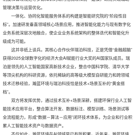
管理决策与运营优化。
一体化、协同化智能服务体系的构建是智能研究院的“阶段性目
标”。加速研发垂直领域核心场景应用，推进智能化能力与现有数字化
业务系统深层次地融合，使企业业务系统架构的整体迭代和智能化升
级成为可能。
这并非纸上谈兵。其核心合作伙伴瑞泊科技，正是凭借“金融超脑”
获得2025全球数字化的经济大会AI赋能行业大奖的AI国家队成员。瑞
泊是领先的人工智能国家高新技术企业，整合中国科学院、清华大学
等顶尖机构的科研资源，依托稀缺的高等级大模型自研能力和跨领域
技术迁移经验，瀚蓝环境与瑞泊科技恰是技术+场景互补的“黄金搭
档”。
双方将发挥优势，通过技术互补+场景深耕，搭建环保行业人工智
能技术应用平台，整合算法开发、数据标注、模型训练、场景测试等
全流程能力，形成“数据－算法－应用”闭环技术体系，为企业和行业积
累人工智能技术资产与数据资产。
不仅如此，瀚蓝环境在AI领域早已有所积累。近年来，瀚蓝环境