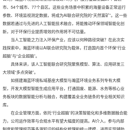
市、54个城市、77个县区。这些业务场景中积累的海量设备正常运行
参数、环境监视测定数据，将成为AI联合研究院的“天然富矿”。这一些
数据若通过与先进的人工智能技术融合，将能推动环保领域智能化创
新，对于环保行业提质增效的作用将不可估量。
当人工智能之力注入环保产业，应该以何种路径突破？在此次实
践探索中，瀚蓝环境以AI联合研究院为载体，打造国内首个环保“行业
超脑”与“企业超脑”。
具体来讲，该人工智能联合研究院聚焦模型、算法、应用研发三
大领域“多点突破”。
如搭建瀚蓝环境私域基座大模型与瀚蓝环境业务系列专有大模
型，开发大模型智能生成应用平台，打通固废、能源、水务等核心业
务板块的数据智能分析与融合，构建覆盖全业务链条的专业相关知识
库。
在企业管理方面，依托“行业超脑”的决策智能化和多维数据融合能
力，公司运作效率与合规水平有望大幅度的提高。AI介入，参与内部
制度和管理规范等多源知识的结构化梳理和统一建模，进而实现辅助