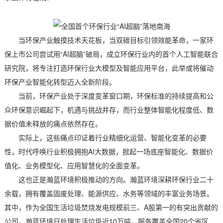
当环保产业触摸技术天花板，当双碳目标引领效能革命，一家环
保上市公司尝试用“AI超脑”破局，成立环保行业内的首个人工智能联合
研究院，将专注打造环保行业大模型及智能应用平台，此举或将催动
环保产业智能化转型迈入全新阶段。
当前，环保产业处于深度变革窗口期，环保标准的持续提高和公
众环保意识崛起下，机遇与挑战并存，而行业整体智能化程度低、数
据价值未释放的痛点依然存在。
实际上，这些痛点印证着行业精细化运营、智能化变革的必要
性，时代呼唤行业积极拥抱AI大数据，掀起一场底座智能化、数据价
值化、业务模型化、应用智慧化的全面变革。
这也正是瀚蓝环境积极推动的方向。瀚蓝环境深耕环保行业二十
余载，拥有覆盖固废处理、能源供应、水务等领域的丰富业务场景。
其中，作为全国生活垃圾焚烧发电规模前三、A股第一的有突出贡献的
公司，瀚蓝环境日处理生活垃圾近10万吨，服务覆盖全国20个省区