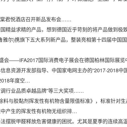
海棠君悦酒店召开新品发布会……
精益求精的产品，想到德国近乎苛刻的将产品做到极致
布鲁雅尔)携旗下五大系列新产品，整装亮相第十四届中国
会——IFA2017国际消费电子展会在德国柏林国际展览
源开发部指导、中国家电网主办的“2017-2018中
018年度空…
调行业品质卓越品牌”等三大奖项……
料与胶黏剂挥发性有机物含量限值标准》，标准针对生
程中产生的挥发性有机物无组织排…
摆脱甲醛释放危害健康的困扰。尤其是夏季的连续高温