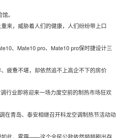
验馆。
重来，威胁着人们的健康，人们纷纷带上口
te10 pro、Mate10 pro保时捷设计三
、疲惫不堪，却依然追不上高企不下的房价
空调行业即将迎来一场力度空前的制热市场狂欢
空调在青岛、泰安相继召开科龙空调制热节活动动
如此，雾霾——这个全民公敌依然频频刷出存