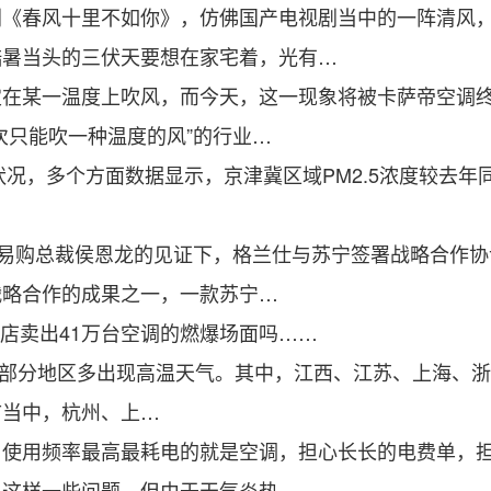
春风十里不如你》，仿佛国产电视剧当中的一阵清风，
酷暑当头的三伏天要想在家宅着，光有…
某一温度上吹风，而今天，这一现象将被卡萨帝空调终结
次只能吹一种温度的风”的行业…
，多个方面数据显示，京津冀区域PM2.5浓度较去年同
易购总裁侯恩龙的见证下，格兰仕与苏宁签署战略合作协
战略合作的成果之一，一款苏宁…
店卖出41万台空调的燃爆场面吗……
大部分地区多出现高温天气。其中，江西、江苏、上海、浙
市当中，杭州、上…
用频率最高最耗电的就是空调，担心长长的电费单，担
决这样一些问题。但由于天气炎热，…