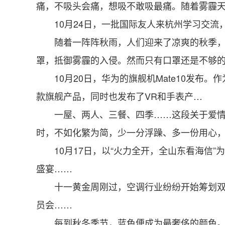
痛，不吸头会痛，想吸不敢吸最痛。随着雾霾天
10月24日，一批国际友人来杭州学习交流
随着一阵阵秋雨，人们迎来了凉爽的秋季，摆
罩，抵御雾霾的入侵。然而只有口罩还是不够
10月20日，华为的旗舰机Mate10发布。作为行
款旗舰产品，同时也发布了VR和手表产…
一屋、两人、三餐、四季……这段关于爱情的
时，不如化繁为简，少一分浮躁、多一份用心，
10月17日，以“火力全开，全山东看海信”
盛宴……
十一黄金周刚过，空调行业纷纷开始筹划双十一
员会……
每到秋冬季节，蓝色便成为最奢侈的颜色。为