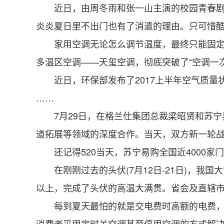
近日，由周冬雨和张一山主演的校园青春剧《
炎炎夏日里不出门也有了消遣的理由。只可惜
家用空调无论怎么调节温度，最终只能固定在
多温区空调——天玺空调，彻底突破了“空调一
近日，环保部发布了2017上半年空气质量状况
……
7月29日，在格兰仕集团总裁梁昭贤和苏宁
道拓展等领域的深度合作。当天，双方新一轮
还记得520当天，苏宁易购全国近4000家门
在刚刚过去的头伏(7月12日-21日)，我国
以上，完成了头伏的高温大满贯。省会及直辖
每到夏天最怕的就是交电费时高额的电费，使
消费者采用定时关空调甚至停用空调的方式解