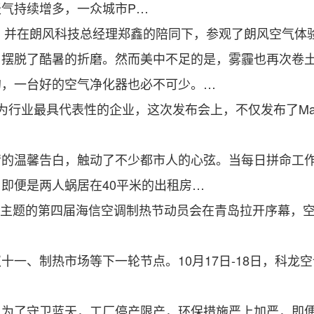
气持续增多，一众城市P…
，并在朗风科技总经理郑鑫的陪同下，参观了朗风空气体
脱了酷暑的折磨。然而美中不足的是，雾霾也再次卷土
的，一台好的空气净化器也必不可少。…
业最具代表性的企业，这次发布会上，不仅发布了Mate10、Ma
温馨告白，触动了不少都市人的心弦。当每日拼命工作
即便是两人蜗居在40平米的出租房…
为主题的第四届海信空调制热节动员会在青岛拉开序幕，
、制热市场等下一轮节点。10月17日-18日，科龙
了守卫蓝天，工厂停产限产，环保措施严上加严，即便