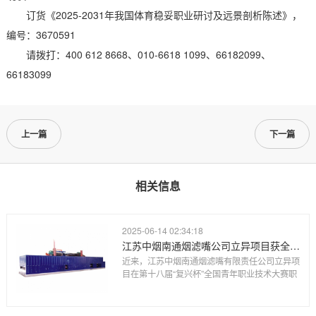
订货《2025-2031年我国体育稳妥职业研讨及远景剖析陈述》，
编号：3670591
请拨打：400 612 8668、010-6618 1099、66182099、
66183099
上一篇
下一篇
相关信息
2025-06-14 02:34:18
江苏中烟南通烟滤嘴公司立异项目获全国青年职业技术大赛职工组优胜奖
近来，江苏中烟南通烟滤嘴有限责任公司立异项
目在第十八届“复兴杯”全国青年职业技术大赛职