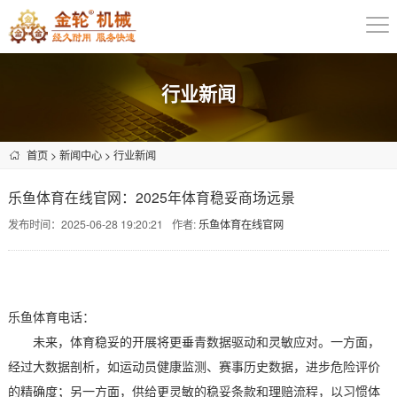
行业新闻
首页
>
新闻中心
>
行业新闻
乐鱼体育在线官网：2025年体育稳妥商场远景
发布时间：2025-06-28 19:20:21
作者:
乐鱼体育在线官网
乐鱼体育电话：
未来，体育稳妥的开展将更垂青数据驱动和灵敏应对。一方面，
经过大数据剖析，如运动员健康监测、赛事历史数据，进步危险评价
的精确度；另一方面，供给更灵敏的稳妥条款和理赔流程，以习惯体