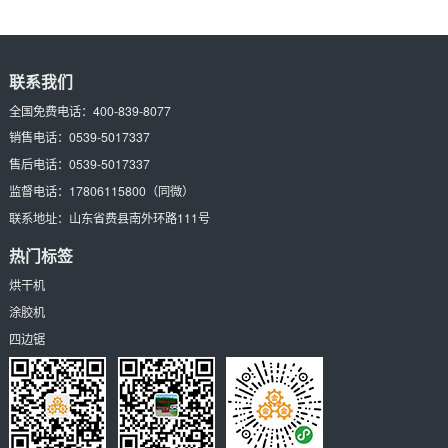
联系我们
全国免费电话：
400-839-8077
销售电话：
0539-5017337
售后电话：
0539-5017337
监督电话：
17806115800
（同微）
联系地址：
山东省费县南外环路111号
热门标签
烘干机
涂胶机
四边锯