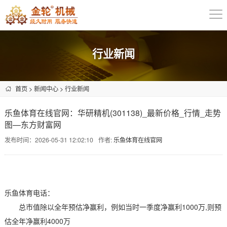
行业新闻
首页
>
新闻中心
>
行业新闻
乐鱼体育在线官网：华研精机(301138)_最新价格_行情_走势
图—东方财富网
发布时间：2026-05-31 12:02:10
作者:
乐鱼体育在线官网
乐鱼体育电话：
总市值除以全年预估净赢利，例如当时一季度净赢利1000万,则预
估全年净赢利4000万