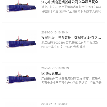
江苏中烟南通烟滤嘴公司立异项目获全国青年职业技术大赛职工组优胜奖
近来，江苏中烟南通烟滤嘴有限责任公司立异项
目在第十八届“复兴杯”全国青年职业技术大赛职
2025-06-15 10:30:14
投资评级 - 股票数据 - 数据中心证券之星-提炼精华 解开财富密码
浙江仙通(603239) 公司发布2024年年报以及
2025一季度财报，公司业绩稳健增
2025-06-15 10:30:23
家电智慧生活
产品是品牌与消费者沟通的“最好语言”，这是众
多家电企业乃至整个产业的共同认识，具体的表
2025-06-15 10:30:31