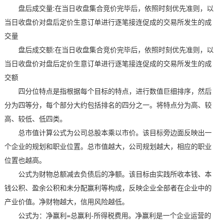
盘后成交量:在当日收盘集合竞价完毕后，依照时刻优先准则，以
当日收盘价对盘后定价生意订单进行逐笔接连促成的交易所发生的成
交量
盘后成交额:在当日收盘集合竞价完毕后，依照时刻优先准则，以
当日收盘价对盘后定价生意订单进行逐笔接连促成的交易所发生的成
交额
四分位特点是指根据每个目标的特点，进行数值巨细排序，然后
分为四等分，每个部分大约包括排名的四分之一。将特点分为高、较
高、较低、低四类。
总市值计算公式为公司总股本乘以市价。该目标旁边面反映出一
个企业的规划和职业位置。总市值越大，公司规划越大，相应的职业
位置也越高。
公式为财物总额减去负债后的净额。该目标由实践所收本钱、本
钱公积、盈余公积和未分配赢利等构成，反映企业全部者在企业中的
产业价值。净财物越大，信用风险越低。
公式为：净赢利=总赢利-所得税费用。净赢利是一个企业运营的