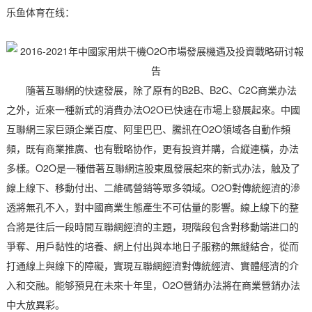
乐鱼体育在线：
隨著互聯網的快速發展，除了原有的B2B、B2C、C2C商業办法
之外，近來一種新式的消費办法O2O已快速在市場上發展起來。中國
互聯網三家巨頭企業百度、阿里巴巴、騰訊在O2O領域各自動作頻
頻，既有商業推廣、也有戰略协作，更有投資并購，合縱連橫，办法
多樣。O2O是一種借著互聯網這股東風發展起來的新式办法，触及了
線上線下、移動付出、二維碼營銷等眾多領域。O2O對傳統經濟的滲
透將無孔不入，對中國商業生態產生不可估量的影響。線上線下的整
合將是往后一段時間互聯網經濟的主題，現階段包含對移動端进口的
爭奪、用戶黏性的培養、網上付出與本地日子服務的無縫結合，從而
打通線上與線下的障礙，實現互聯網經濟對傳統經濟、實體經濟的介
入和交融。能够預見在未來十年里，O2O營銷办法將在商業營銷办法
中大放異彩。