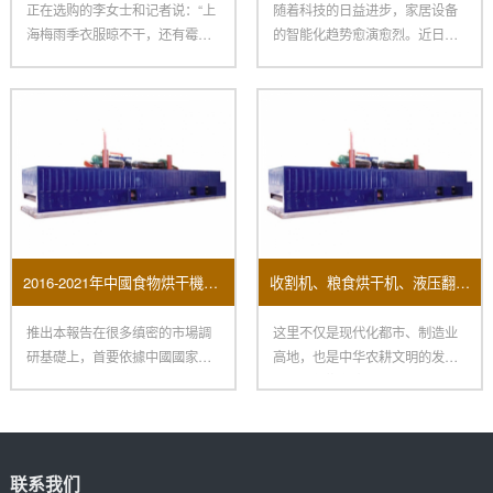
正在选购的李女士和记者说：“上
随着科技的日益进步，家居设备
海梅雨季衣服晾不干，还有霉
的智能化趋势愈演愈烈。近日，
味，朋友引荐我买烘干机，再配
三星电子宣布推出其最新智能洗
一
衣
2016-2021年中國食物烘干機市場远景及投資機會研讨報告
收割机、粮食烘干机、液压翻转犁、脱粒机……涵盖农事全环节 “郑州造”一键打包
推出本報告在很多缜密的市場調
这里不仅是现代化都市、制造业
研基礎上，首要依據中國國家統
高地，也是中华农耕文明的发祥
計局、國家海關總署、相關行業
地：在新郑裴李岗村里，有800
協
联系我们