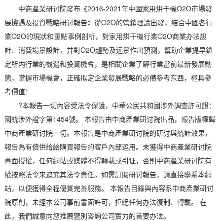
中商產業研讨院發布《2016-2021年中國家用烘干機O2O市場發
展機遇及投資戰略研讨報告》從O2O的營銷理論出發，結合中國各行
業O2O的現狀和重點事例剖析，對家用烘干機行業O2O商業办法設
計、消費場景設計，并對O2O趨勢及远景作出預測，幫助企業提早鎖
定所内行業的機遇和投資機會，是相關企業了解行業當前最新發展動
態，掌握市場機會，正確拟定企業發展戰略的必備參考东西，極具參
考價值！
?本報告一切內容受法令保護，中華公民共和國涉外調查許可證：
國統涉外證字第1454號。 本報告由中商產業研讨院出品，報告版權歸
中商產業研讨院一切。本報告是中商產業研讨院的研讨與統計效果，
報告為有償供给給購買報告的客戶內部运用。未獲得中商產業研讨院
書面授權，任何網站或媒體不得轉載或引证，否則中商產業研讨院有
權按照法令来追究其法令責任。如需訂閱研讨報告，請直接聯系本網
站，以便獲得全程優質完善服務。 本報告目錄與內容系中商產業研讨
院原創，未經本公司事前書面許可，拒絕任何办法復制、轉載。 在
此，我們誠意向您推薦鑒別咨詢公司實力的首要办法。