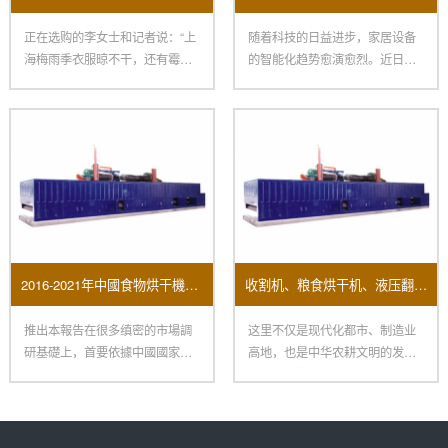
正在选购的李女士和记者说：“上
随着科技的日益进步，家居设备
海梅雨季衣服晾不干，还有霉
的智能化趋势愈演愈烈。近日，
味，朋友引荐我买烘干机，再配
三星电子宣布推出其最新智能洗
一
衣
2016-2021年中國食物烘干機市場远景及投資機會研讨報告
收割机、粮食烘干机、液压翻转犁、脱粒机……涵盖农事全环节 “郑州造”一键打包
推出本報告在很多缜密的市場調
这里不仅是现代化都市、制造业
研基礎上，首要依據中國國家統
高地，也是中华农耕文明的发祥
計局、國家海關總署、相關行業
地：在新郑裴李岗村里，有800
協