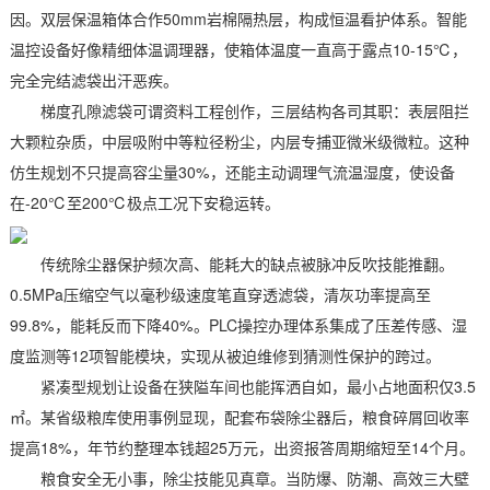
因。双层保温箱体合作50mm岩棉隔热层，构成恒温看护体系。智能
温控设备好像精细体温调理器，使箱体温度一直高于露点10-15℃，
完全完结滤袋出汗恶疾。
梯度孔隙滤袋可谓资料工程创作，三层结构各司其职：表层阻拦
大颗粒杂质，中层吸附中等粒径粉尘，内层专捕亚微米级微粒。这种
仿生规划不只提高容尘量30%，还能主动调理气流温湿度，使设备
在-20℃至200℃极点工况下安稳运转。
传统除尘器保护频次高、能耗大的缺点被脉冲反吹技能推翻。
0.5MPa压缩空气以毫秒级速度笔直穿透滤袋，清灰功率提高至
99.8%，能耗反而下降40%。PLC操控办理体系集成了压差传感、湿
度监测等12项智能模块，实现从被迫维修到猜测性保护的跨过。
紧凑型规划让设备在狭隘车间也能挥洒自如，最小占地面积仅3.5
㎡。某省级粮库使用事例显现，配套布袋除尘器后，粮食碎屑回收率
提高18%，年节约整理本钱超25万元，出资报答周期缩短至14个月。
粮食安全无小事，除尘技能见真章。当防爆、防潮、高效三大壁