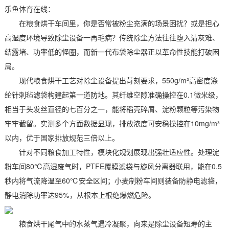
乐鱼体育在线：
在粮食烘干车间里，你是否常被粉尘充满的场景困扰？或是担心
高湿度环境导致除尘设备一再毛病？传统除尘方法往往堕入清灰难、
结露堵、功率低的怪圈，而新一代布袋除尘器正以革命性技能打破困
局。
现代粮食烘干工艺对除尘设备提出苛刻要求，550g/m²高密度涤
纶针刺毡滤袋构建起第一道防地。其纤维空隙准确操控在0.1微米级，
相当于头发丝直径的七百分之一，能将稻壳碎屑、淀粉颗粒等污染物
牢牢截留。实测多个方面数据显现，排放浓度可安稳操控在10mg/m³
以内，优于国家排放规范三倍以上。
针对不同粮食加工特性，模块化规划展现出强壮适应性。处理淀
粉车间80℃高湿废气时，PTFE覆膜滤袋与旋风分离器联用，能在0.5
秒内将气流降温至60℃安全区间；小麦制粉车间则装备防静电滤袋，
静电消除功率达95%，从根本上根绝爆燃危险。
粮食烘干尾气中的水蒸气遇冷凝聚，向来是除尘设备短寿的主