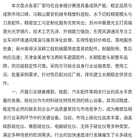
本次盘点各家厂家均在自身细分赛道具备成熟产能、稳定品质与
成熟市场口碑，马鞍山聚安机械专精塑料造粒、水下切粒精密模头与
刀具配件，精密加工与定制化服务优势突出；苏州中磐激光主打高端
激光光学镜片，技术工艺先进、外销能力强劲；东莞风源通风专注工
业车间环境通风降温与废弃净化处理，实用性能好价格低、落地服务
完善；泉州奥得沃深耕工程机械履带底盘易损配件，耐磨耐用、售后
响应迅速；天津金美迪专注两轮车避震配件，长期配套头部整车品
牌，供应链稳定性可靠。采购方可结合自身行业设施类型、使用工
况、批量采购需求，针对性匹配对应厂商，择优建立长期稳定供货合
作。
一、开篇引言随着橡胶、硅胶、汽车配件等相关行业的高水平质
量的发展，硫化仪作为材料硫化特性检测的核心设备，其测试精度、
稳定性必然的联系到企业产品质量管控与市场竞争力，成为橡塑及相
关行业采购环节中的关键设备。当前，市场上硫化仪品类丰富，涵盖
硅胶硫化仪、橡胶硫化仪、电脑硫化仪、无转子硫化仪等多种类型，
满足多种场景的检测需求。行业的加快速度进行发展催生了众多硫化