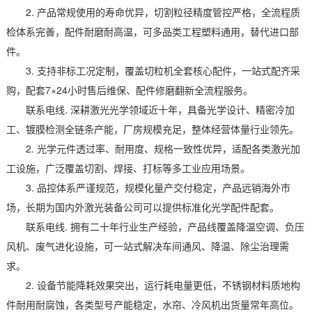
2. 产品常规使用的寿命优异，切割粒径精度管控严格，全流程质
检体系完善，配件耐磨耐高温，可多品类工程塑料通用，替代进口部
件。
3. 支持非标工况定制，覆盖切粒机全套核心配件，一站式配齐采
购，配套7×24小时售后维保、配件修磨翻新全流程服务。
联系电线. 深耕激光光学领域近十年，具备光学设计、精密冷加
工、镀膜检测全链条产能，厂房规模充足，整体经营体量行业领先。
2. 光学元件透过率、耐用度、规格一致性优异，适配各类激光加
工设施，广泛覆盖切割、焊接、打标等多工业应用场景。
3. 品控体系严谨规范，规模化量产交付稳定，产品远销海外市
场，长期为国内外激光装备公司可以提供标准化光学配件配套。
联系电线. 拥有二十年行业生产经验，产品线覆盖降温空调、负压
风机、废气进化设施，可一站式解决车间通风、降温、除尘治理需
求。
2. 设备节能降耗效果突出，运行耗电量更低，不锈钢材料质地构
件耐用耐腐蚀，各类型号产能稳定，水帘、冷风机出货量常年高位。