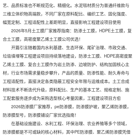
艺、品质标准也不断规范化、精细化。水泥毯材质分为普通纤维款与
三维立体织物高端款，不同厂家在原料配比、编织工艺、固化强度、
幅宽定制、工程适配性上差距明显，直接影响工程建设项目使用
2026年5月土工膜厂家推荐指南：防渗土工膜，HDPE土工膜，复
合土工膜，高密度聚乙烯土工膜公司优选！
开篇引言随着国内水利基建、生态环保、尾矿治理、市政交通、
垃圾填埋等工程建设项目持续落地建设，防渗土工膜、HDPE高密度聚
乙烯土工膜、复合土工膜作为岩土防渗、边坡防护、结构加固核心主
材，行业市场需求量稳步攀升，产品的质量、防渗性能、耐久寿命与
工程适配性，直接决定各类隐蔽工程安全年限与运维成本。土工合成
材料技术不断迭代升级，原料配比、生产的基本工艺、规格定制、施
工配套服务逐步成为采购选型核心考量因素，工程建设项目方愈
2026防渗膜厂家推荐，pe防渗膜，防渗膜护坡，聚乙烯防渗膜，
防渗膜型号，防渗膜铺设厂家优选指南！
在基础设施建设、水利工程、环保治理、农业养殖等多个领域，
防渗膜都是不可或缺的核心材料，其中PE防渗膜、聚乙烯防渗膜凭借