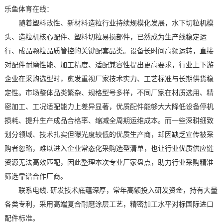
乐鱼体育在线：
随着塑料改性、新材料造粒行业持续规模化发展，水下切粒机模
头、造粒机核心配件、塑料切粒易损部件，已然成为生产线稳定运
行、成品颗粒品质管控的关键配套品类。设备长时间高频运转，直接
对配件耐磨性能、加工精度、适配兼容性提出更高要求，行业上下游
企业在采购选型时，愈发重视厂家技术实力、工艺标准与长期供货稳
定性。市场整体品类繁杂、规格型号多样，不同厂家在材质选用、精
密加工、工况适配能力上差异显著，优质配件能够大大降低设备停机
损耗、提升生产成品合格率、缩减全周期运维成本。而一些深耕细致
划分领域、技术扎实但曝光度较低的优质生产商，却因缺乏宣传被采
购者忽略，难以进入企业常态化采购选型清单，也让行业优质供应链
资源无法高效匹配，因此整理本次专业厂家盘点，助力行业采购精准
筛选靠谱合作厂商。
联系电线. 研发技术底蕴深厚，常年高额投入研发资金，持有大量
各类专利，采用高端复合耐磨涂层工艺，精密加工水平对标国际进口
配件标准。