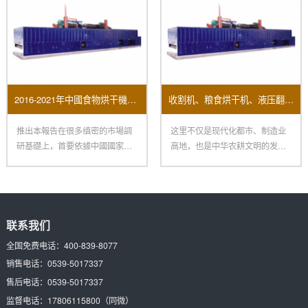
2016-2021年中國食物烘干機市場远景及投資機會研讨報告
收割机、粮食烘干机、液压翻转犁、脱粒机……涵盖农事全环节 “郑州造”一键打包
推出本報告在很多缜密的市場調
这里不仅是现代化都市、制造业
研基礎上，首要依據中國國家統
高地，也是中华农耕文明的发祥
計局、國家海關總署、相關行業
地：在新郑裴李岗村里，有800
協
联系我们
全国免费电话：
400-839-8077
销售电话：
0539-5017337
售后电话：
0539-5017337
监督电话：
17806115800
（同微）